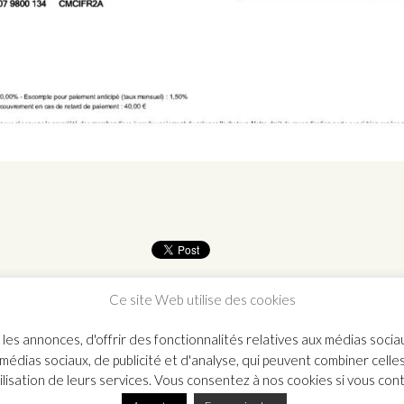
Ce site Web utilise des cookies
es annonces, d'offrir des fonctionnalités relatives aux médias soci
 médias sociaux, de publicité et d'analyse, qui peuvent combiner celle
ilisation de leurs services. Vous consentez à nos cookies si vous cont
8 87 84 89 – Email : contact@atelier-mondineu.com
Mentions Légales