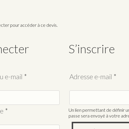
ecter pour accéder à ce devis.
necter
S’inscrire
Obligatoire
Obli
ou e-mail
*
Adresse e-mail
*
Obligatoire
se
*
Un lien permettant de définir 
passe sera envoyé à votre adre